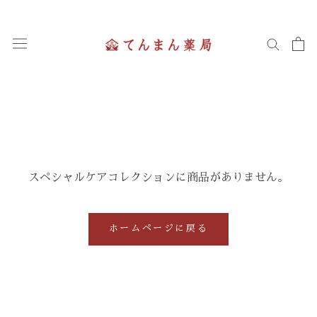
ス
キ
ッ
プ
し
て
コ
ン
テ
ン
ツ
スペシャルケアコレクションに商品がありません。
に
移
動
ホームページに戻る
す
る